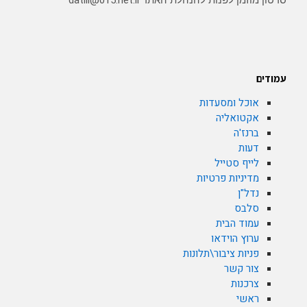
סרטון מוזמן לפנות להנהלת האתר datili@015.net.il
עמודים
אוכל ומסעדות
אקטואליה
ברנז'ה
דעות
לייף סטייל
מדיניות פרטיות
נדל"ן
סלבס
עמוד הבית
ערוץ הוידאו
פניות ציבור\תלונות
צור קשר
צרכנות
ראשי