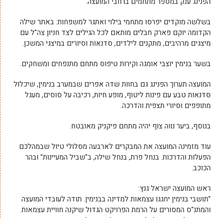
הפנינג ענק במספר מתחמים ברחבי המועצה.
בשלשה מוקדים יפרסו מתחמי בילוי ואתגר למשפחות: באתר שילה
הקדומה יוקם פארק חבלים מותאם לכל הגילים לצד חניון צה"ל עם
מיצגים מרהיבים, מתקנים לילדים, סדנאות וסיורים במיצגי המשכן.
בשער בנימין יוצבי אומגה וקירות טיפוס מתחם מתנפחים ומשחקים.
המועצה תערוך הפנינג גם בחוות שדה אפרים שבמערב בנימין, שיכלול
סדנאות טבע עם פינות ליטוף, מופע חיות, רכיבה על סוסים, מעגל
מתופפים וסיורי תצפית והדרכה.
בנוסף, ביער נווה צוף יהיה מתחם פיקניק מאובטח.
עוד מזמינה המועצה את המבקרים לארבעה מסלולי טיול שבמהלכם
הפעלות והדרכות. בנחל פרת, בנחל שילה, ב"שביל המעיינות" ובהר
הכוכב.
ראש המועצה ישראל גנץ:
"תושבי בנימין יחגגו עצמאות למדינה בבנימין. תודה לעובדי המועצה
והמתנ"ס המסורים על הרמת הפרויקט הגדול שיקנה חוויית עצמאות