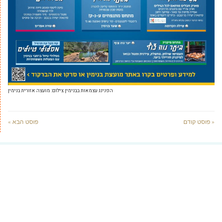
הפנינג עצמאות בבנימין.צילום: מועצה אזורית בנימין
« פוסט קודם
פוסט הבא »