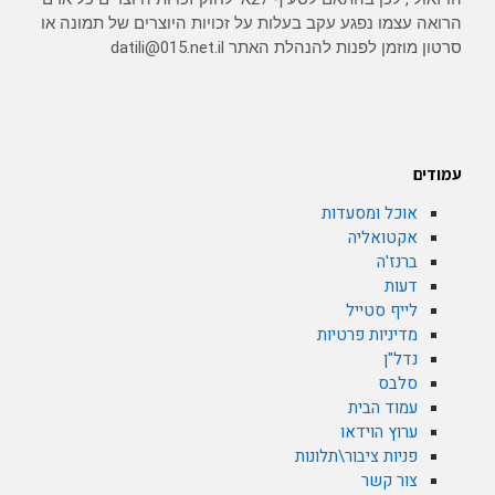
הרואה עצמו נפגע עקב בעלות על זכויות היוצרים של תמונה או
סרטון מוזמן לפנות להנהלת האתר datili@015.net.il
עמודים
אוכל ומסעדות
אקטואליה
ברנז'ה
דעות
לייף סטייל
מדיניות פרטיות
נדל"ן
סלבס
עמוד הבית
ערוץ הוידאו
פניות ציבור\תלונות
צור קשר