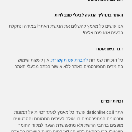
האתר בתהליך הנגשה לבעלי מוגבלויות
אנו עושים כל מאמץ להשלים את הנגשת האתר! במידה ונתקלת
בבעיה אנא פנה אלינו!
דבר בשם אומרו
כל הזכויות שמורות
לחברת עט תקשורת
. אין לעשות שימוש
בחומרים המפורסמים באתר ללא אישור בכתב מבעלי האתר.
זכויות יוצרים
אתר dationline.co.il עושה כל מאמץ לאתר זכויות על תמונות
וסרטונים המתפרסמים בו. אולם לעיתים התמונות והסרטונים
מופצים ברחבי הרשת ולא מתאפשרת הגעה למקור החומר
הויזאולי, לכן בהתאם לסעיף 27א' לחוק זכויות היוצרים כל אדם