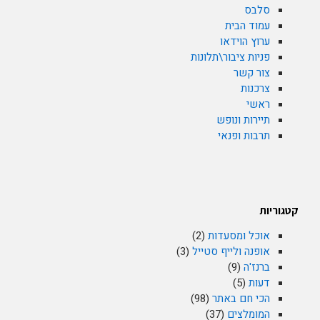
סלבס
עמוד הבית
ערוץ הוידאו
פניות ציבור\תלונות
צור קשר
צרכנות
ראשי
תיירות ונופש
תרבות ופנאי
קטגוריות
אוכל ומסעדות
(2)
אופנה ולייף סטייל
(3)
ברנז'ה
(9)
דעות
(5)
הכי חם באתר
(98)
המומלצים
(37)