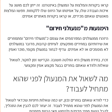
קראו ביקורות והמלצות על המנעולן באינטרנט. זה ייתן לכם מושג על
איכות העבודה שלו, על אמינותו ועל היחס שלו ללקוחות. חפשו המלצות
מאנשים שאתם מכירים, או קראו ביקורות מאתרים אמינים.
הימנעות מ"מנעולני חירום"
היזהרו ממנעולנים המפרסמים את עצמם כ"מנעולני חירום" ומתמחרים
את שירותיהם במחירים מופקעים. לעיתים קרובות, מדובר במנעולנים
לא מוסמכים או לא אמינים. עדיף לבחור במנעולן מקומי, מוכר ואמין.
זכרו, בחירת מנעולן היא החלטה חשובה. הקדישו זמן לחקור, לשאול
שאלות ולוודא שאתם בוחרים בבעל מקצוע אמין ומקצועי.
מה לשאול את המנעולן לפני שהוא
מתחיל לעבוד?
כדי לוודא שאתם בוחרים נכון, יש כמה שאלות חיוניות שכדאי לשאול
את המנעולן לפני שהוא מתחיל לעבוד. זה יעזור לכם להבין את התהליך,
לקבל הצעת מחיר מדויקת ולהימנע מאי הבנות מיותרות.