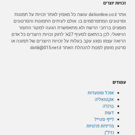
זכויות יוצרים
אתר dationline.co.il עושה כל מאמץ לאתר זכויות על תמונות
וסרטונים המתפרסמים בו. אולם לעיתים התמונות והסרטונים
מופצים ברחבי הרשת ולא מתאפשרת הגעה למקור החומר
הויזאולי, לכן בהתאם לסעיף 27א' לחוק זכויות היוצרים כל אדם
הרואה עצמו נפגע עקב בעלות על זכויות היוצרים של תמונה או
סרטון מוזמן לפנות להנהלת האתר datili@015.net.il
עמודים
אוכל ומסעדות
אקטואליה
ברנז'ה
דעות
לייף סטייל
מדיניות פרטיות
נדל"ן