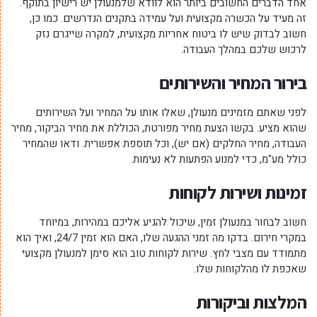
אחד הדברים החשובים ביותר הוא לוודא שלמנעולן יש רישיון בתוקף.
זה מעיד על הכשרה מקצועית ועל עמידה בתקנים הנדרשים. כמו כן,
חשוב לבדוק שיש לו ביטוח אחריות מקצועית, למקרה שייגרם נזק
לרכוש שלכם במהלך העבודה.
בירור המחיר והשירותים
לפני שאתם מזמינים מנעולן, שאלו אותו על המחיר ועל השירותים
שהוא מציע. בקשו הצעת מחיר מפורטת, הכוללת את מחיר הביקור, מחיר
העבודה, מחיר החלקים (אם יש), וכל תוספת אפשרית. ודאו שהמחיר
כולל מע"מ, כדי למנוע הפתעות לא נעימות.
זמינות ושירות לקוחות
חשוב לבחור במנעולן זמין, שיכול להגיע אליכם במהירות, במיוחד
במקרי חירום. בדקו מה זמני ההגעה שלו, האם הוא זמין 24/7, ואיך הוא
מתמודד עם מצבי לחץ. שירות לקוחות טוב הוא סימן למנעולן מקצועי
שאכפת לו מהלקוחות שלו.
המלצות וביקורות