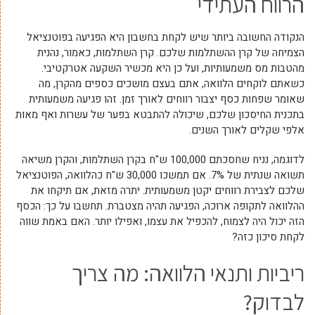
הרווח העתידי
הנקודה החשובה ביותר שיש לקחת בחשבון היא הפגיעה בפוטנציאל
הצמיחה של קרן ההשתלמות שלכם. קרן השתלמות, כאמור, נהנית
מהטבות מס משמעותיות, ועל כן היא מכשיר השקעה אטרקטיבי.
כשאתם לוקחים הלוואה, אתם בעצם מושכים כספים מהקרן, מה
שאומר שפחות כסף יצבור רווחים לאורך זמן. זהו פגיעה משמעותית
בתכנית החיסכון שלכם, שיכולה להתבטא בפער של עשרות ואף מאות
אלפי שקלים לאורך השנים.
לדוגמה, נניח שחסכתם 100,000 ש"ח בקרן השתלמות, והקרן משיאה
תשואה שנתית של 7%. אם תמשכו 30,000 ש"ח כהלוואה, הפוטנציאל
שלכם לצבירת רווחים יקטן משמעותית. יתרה מזאת, אם תיקחו את
ההלוואה לתקופה ארוכה, הפגיעה תהיה מצטברת. תחשבו על כך: הכסף
הזה יכול היה לצמוח, להכפיל את עצמו, ואפילו יותר. האם באמת שווה
לקחת סיכון כזה?
ריביות ותנאי הלוואה: מה צריך
לבדוק?