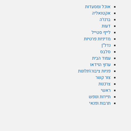
אוכל ומסעדות
אקטואליה
ברנז'ה
דעות
לייף סטייל
מדיניות פרטיות
נדל"ן
סלבס
עמוד הבית
ערוץ הוידאו
פניות ציבור\תלונות
צור קשר
צרכנות
ראשי
תיירות ונופש
תרבות ופנאי