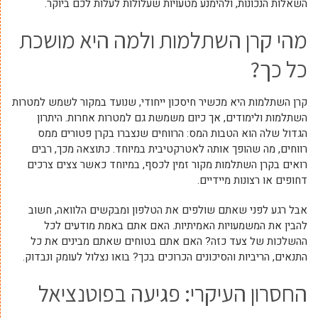
השאלות הנכונות, ולהימנע מטעויות שעלולות לעלות לכם ביוקר.
מהי קרן השתלמות ולמה היא מושכת
כל כך?
קרן השתלמות היא מכשיר חיסכון ייחודי, שנועד במקור לשמש למטרות
השתלמות ולימודים, אך כיום משמשת גם למטרות אחרות. היתרון
הגדול שלה הוא הטבות המס: הרווחים שנצברו בקרן פטורים ממס
רווחים, מה שהופך אותה לאטרקטיבית במיוחד. כתוצאה מכך, רבים
רואים בקרן השתלמות מקור זמין לכסף, במיוחד כאשר צצים צרכים
דחופים או רצונות מיידיים.
אבל רגע לפני שאתם שולפים את הטלפון ומבקשים הלוואה, חשוב
להבין את המשמעויות האמיתיות. האם אתם באמת מודעים לכל
ההשלכות של צעד כזה? האם אתם בטוחים שאתם מבינים את כל
התנאים, הריביות והסיכונים הכרוכים בכך? בואו נצלול לעומק ונבדוק.
החסרון העיקרי: פגיעה בפוטנציאל