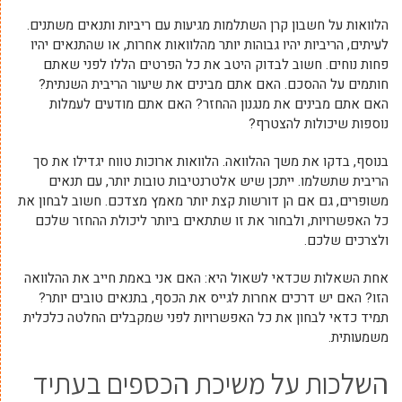
הלוואות על חשבון קרן השתלמות מגיעות עם ריביות ותנאים משתנים.
לעיתים, הריביות יהיו גבוהות יותר מהלוואות אחרות, או שהתנאים יהיו
פחות נוחים. חשוב לבדוק היטב את כל הפרטים הללו לפני שאתם
חותמים על ההסכם. האם אתם מבינים את שיעור הריבית השנתית?
האם אתם מבינים את מנגנון ההחזר? האם אתם מודעים לעמלות
נוספות שיכולות להצטרף?
בנוסף, בדקו את משך ההלוואה. הלוואות ארוכות טווח יגדילו את סך
הריבית שתשלמו. ייתכן שיש אלטרנטיבות טובות יותר, עם תנאים
משופרים, גם אם הן דורשות קצת יותר מאמץ מצדכם. חשוב לבחון את
כל האפשרויות, ולבחור את זו שתתאים ביותר ליכולת ההחזר שלכם
ולצרכים שלכם.
אחת השאלות שכדאי לשאול היא: האם אני באמת חייב את ההלוואה
הזו? האם יש דרכים אחרות לגייס את הכסף, בתנאים טובים יותר?
תמיד כדאי לבחון את כל האפשרויות לפני שמקבלים החלטה כלכלית
משמעותית.
השלכות על משיכת הכספים בעתיד