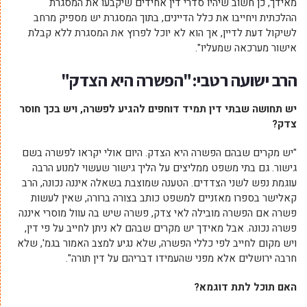
מאידך, כן חשוב שיהיו סדרי דין אחידים שיקבעו את המסגרת
ההלכתית ויחייבו את כלל הדיינים, בתוך המסגרת יש מספיק מרחב
לשיקול דעת לדיין, אך הוא לא יוכל לפרוץ את המסגרת ללא קבלת
אישור מערכאה שמעליו".
הרב ישועה רטבי:"הפשרה היא הצדק"
יש תחושה שבתי דין תמיד דוחפים להגיע לפשרה, ויש בכך חוסר
צדק?
"יש מקרים שבהם הפשרה היא הצדק. היום אולי יקראו לפשרה בשם
גישור. גם בתי משפט ממליצים על הליך גישור שעשוי למנוע הרבה
עוגמת נפש לשני הצדדים. הטענה שמוצבת בשאלה איננה נכונה, הרב
קאלישר בספרו מאזניים למשפט כותב בצורה ברורה, שאין לעשות
פשרה אם הפשרה מובילה לאי צדק, פשרה שיש בה עוול מוסרי איננה
פשרה נכונה. אבל מאידך יש מקרים שבהם לא ניתן לחייב על פי דין,
ויש מקום לחייב לפי כללי הפשרה, שלא נגיע למצב האמור בגמ', שלא
חרבה ירושלים אלא מפני שהעמידו דבריהם על דין תורה".
האם תוכל לתת דוגמא?