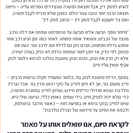
ששילמת את כל הסכום לאבינו? במקרה כזה יש כללים וניתן כמובן
להגיע לפסק דין, אבל תוצאת הפשרה שהצדדים הסכימו עליה – הייתה
תוצאה הרבה יותר טובה עבור כולם. כמובן שלא נכריח לקבל פשרה,
ואם צד יתעקש לקבל פסק דין – נכתוב פסק דין".
"סיפור נוסף: הגיעה אלינו תביעה על טרמפיסט שפתח את דלת הרכב
מהצד של הכביש, והשאיר אותה פתוחה. לאחר כמה זמן הגיע רכב אחר
שפגע בדלת הפתוחה, ונגרם נזק גם לדלת וגם לרכב שני. כעת אם
נפסוק לפי הדין, אז יתכן לומר שפותח הדלת לא הזיק בצורה ישירה,
אלא רק הכין את הנזק, הכנת הנזק נחשבת בהלכה לגרמא כלומר לנזק
עקיף שאין עליו חיוב.
בנוסף, הדלת נחשבת לנזק בור, כלומר המעמיד תקלה ברשות הרבים –
חייב משום בור, אך לא ניתן לחייב על נזקי רכוש מדין בור. אבל הגרז"נ
גולדברג שהוא מגדולי הדיינים חידש, שניתן לחייב במסגרת הפשרה,
כדי שלא יהיה למזיק חיוב בידי שמים. באופן כללי, הגישה שלי היא,
שיש לחייב בנזקי גרמא או במניעת רווח – כאשר מדובר ברשלנות,
ולבסס את החיוב על חידושו של הגרז"נ גולדברג".
לקראת סיום, אנו שואלים אותו על מאמר