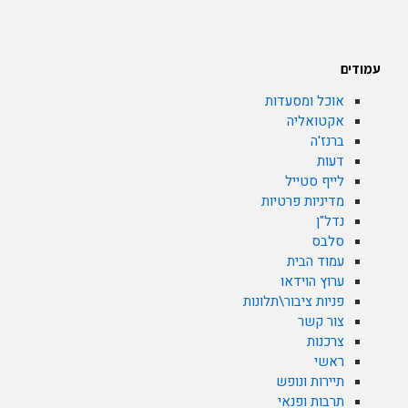
עמודים
אוכל ומסעדות
אקטואליה
ברנז'ה
דעות
לייף סטייל
מדיניות פרטיות
נדל"ן
סלבס
עמוד הבית
ערוץ הוידאו
פניות ציבור\תלונות
צור קשר
צרכנות
ראשי
תיירות ונופש
תרבות ופנאי