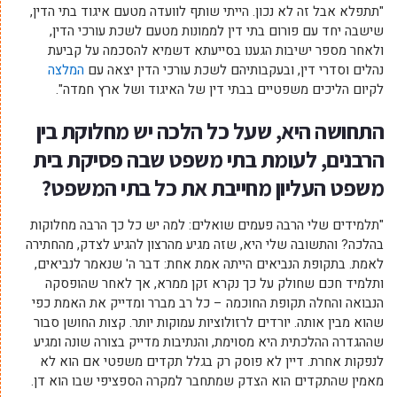
"תתפלא אבל זה לא נכון. הייתי שותף לוועדה מטעם איגוד בתי הדין,
שישבה יחד עם פורום בתי דין לממונות מטעם לשכת עורכי הדין,
ולאחר מספר ישיבות הגענו בסייעתא דשמיא להסכמה על קביעת
נהלים וסדרי דין, ובעקבותיהם לשכת עורכי הדין יצאה עם
המלצה
לקיום הליכים משפטיים בבתי דין של האיגוד ושל ארץ חמדה".
התחושה היא, שעל כל הלכה יש מחלוקת בין
הרבנים, לעומת בתי משפט שבה פסיקת בית
משפט העליון מחייבת את כל בתי המשפט?
"תלמידים שלי הרבה פעמים שואלים: למה יש כל כך הרבה מחלוקות
בהלכה? והתשובה שלי היא, שזה מגיע מהרצון להגיע לצדק, מהחתירה
לאמת. בתקופת הנביאים הייתה אמת אחת: דבר ה' שנאמר לנביאים,
ותלמיד חכם שחולק על כך נקרא זקן ממרא, אך לאחר שהופסקה
הנבואה והחלה תקופת החוכמה – כל רב מברר ומדייק את האמת כפי
שהוא מבין אותה. יורדים לרזולוציות עמוקות יותר. קצות החושן סבור
שההגדרה ההלכתית היא מסוימת, והנתיבות מדייק בצורה שונה ומגיע
לנפקות אחרת. דיין לא פוסק רק בגלל תקדים משפטי אם הוא לא
מאמין שהתקדים הוא הצדק שמתחבר למקרה הספציפי שבו הוא דן.