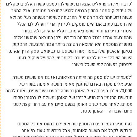
"כן בוודאי. הגיעו אלינו אמא ובת ששילמו כמעט עשרת אלפים שקלים
על טיפול קוסמטי. המכון הבטיח להגיע לתוצאה מסוימת, אבל המצב
נעשה גרוע יותר לאחר הטיפול. ההבטחה לשיפור נעשתה בעל פה ולא
היה הסכם כתוב. אם היינו פוסקים לפי דין, הרי ידוע לכולם הכלל
היסודי בדיני ממונות, שהמוציא מחברו עליו הראייה, ולא בטוח
שהתובעות עמדו בנטל ההוכחה הנדרש, ולכן התוצאה שהגענו אליה
בפשרה מוסכמת היא התוצאה הטובה ביותר עבור התובעות. הרב קוק
בסימן הראשון שלו בספרו אורח משפט כותב שאם פסק הדין הוא נגד
היושר השכלי – יש לבצע פשרה. כלומר יש להפעיל שיקול דעת
ולפסוק בפשרה לפי השכל הישר".
"לפעמים יש לנו ספק מה הייתה המציאות, ואז גם אנו עושים פשרה.
הגיע אלינו מקרה באדם שהזמין מאומן מעשה אומנות בשווי של
70,000 ש"ח. העבודה של האומן נמשכה כמעט עשר שנים, ואחת לכמה
חודשים המזמין היה מגיע לביתו של האומן ומשלם לו במזומן סכום
מסוים. לאחר עשר שנים האומן כמעט סיים את עבודתו, וקצת לפני
סיום העבודה – האומן נפטר.
כעת מגיע מזמין העבודה וטוען שהוא שילם כמעט את כל הסכום
ומבקש לקבל את מעשה האומנות, אבל היורשות טענו: מי אמר