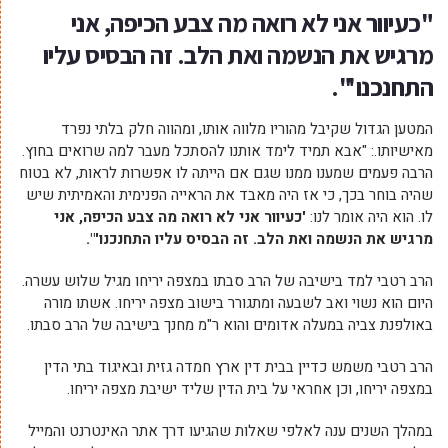
"כעיוור אני לא רואה מה צבע הכיפה, אני
מרגיש את הנשמה ואת הלב. זה הבסיס עליו
התחנכנו'".
המטען הגדול שקיבל מהוריו מלווה אותו, ומהווה חלק בלתי נפרד
מאישיותו.: "אבא תמיד לימד אותנו להסתכל מעבר למה שרואים בחוץ.
הרבה פעמים שמענו ממנו שגם אם הייתה לו אפשרות לראות, לא בטוח
שהיה בוחר בכך, כי אז היה מאבד את הראייה הפנימית והאמיתית שיש
לו. הוא היה אומר לנו:
'כעיוור אני לא רואה מה צבע הכיפה, אני
מרגיש את הנשמה ואת הלב. זה הבסיס עליו התחנכנו'".
הרב רטבי למד בישיבה של הרב סבתו במצפה יריחו מגיל שלוש עשרה.
היום הוא נשוי ואב לשבעה ומתגורר בישוב מצפה יריחו. אשתו מורה
באולפנת צביה במעלה אדומים והוא ר"מ מחנך בישיבה של הרב סבתו.
הרב רטבי משמש כדיין בבית דין ארץ חמדה גזית ובאיגוד בתי הדין
במצפה יריחו, וכן אחראי על בית הדין שליד ישיבת מצפה יריחו.
במהלך השנים ענה לאלפי שאלות שהגיעו דרך אתר האינטרנט והמייל