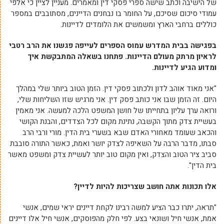
של הישיבה וכתב שישה ספרי פסקי דין ומאמרים. מעניין לציין כי אלפי
עמודי סיכום שסיכם, על החומר בו נבחנים הדיינים, מסתובבים במספר
כוללים ברחבי הארץ ומשמשים את הלומדים לדיינות.
בפגישה בבית המדרש עמוס הספרים לעייפה פגשנו את הרב רטבי
לראיון מרתק מעולם הדיינות. פתחנו בשאלה המתבקשת איך
ומדוע הגיע לדיינות.
"אני מאוד אוהב לדון ולכתוב פסקי דין. הזמן הטוב ביותר שלי במהלך
היום. זה הזמן שבו אני כותב פסק דין. אני מרגיש שזו השליחות שלי,
ורואה ערך עליון בתחייתו של חושן המשפט הלכה למעשה. אני מאמין
בעשיית צדק מתוך הקשבה, נתינת מקום לכל הצדדים, והבנת הקושי
והכאב שעומד מאחורי האדם שבא בשערי בית הדין. מורי ורבי הרב
סבתו, מדבר הרבה על השאיפה לצדק יושר ואמת, כאשר התורה סובבת
סביב ציר הטוב והצדק, ואין מקום טוב יותר לעשיית צדק ומשפט מאשר
בית הדין".
אלו תכונות אתה חושב שצריכות להיות לדיין?
"תראה, יתרו כבר הציע למשה רבינו לקחת דיינים יראי שמים, אנשי
אמת, אנשי חיל ושונאי בצע. לפי חלק מהפוסקים, אנשי חיל אלו דיינים