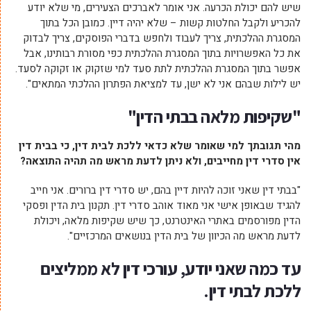
שיש להם יכולת הכרעה. אני אומר לאברכים הצעירים, מי שלא יודע
להכריע ולקבל החלטות קשות – שלא יהיה דיין. כמובן הכל בתוך
המסגרת ההלכתית, צריך לעבוד ולחפש בדברי הפוסקים, צריך לבדוק
את כל האפשרויות בתוך המסגרת ההלכתית כפי מסורת רבותינו, אבל
אפשר בתוך המסגרת ההלכתית לתת סעד למי שזקוק או זקוקה לסעד.
יש לילות שבהם אני לא ישן, עד למציאת הפתרון ההלכתי המתאים".
"שקיפות מלאה בבתי הדין"
מהי תגובתך למי שאומר שלא כדאי ללכת לבית דין, כי בבית דין
אין סדרי דין מחייבים, ולא ניתן לדעת מראש מה תהיה התוצאה?
"בבתי דין שאני זוכה להיות דיין בהם, יש סדרי דין ברורים. אני חייב
להגיד שבאופן אישי אני מאוד אוהב סדרי דין. תקנון בית הדין ופסקי
הדין מפורסמים באתרי האינטרנט, כך שיש שקיפות מלאה, ויכולת
לדעת מראש מה הכיוון של בית הדין בנושאים המרכזיים".
עד כמה שאני יודע, עורכי דין לא ממליצים
ללכת לבתי דין.