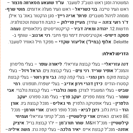
המשטרה וסגן ראש השב"כ לשעבר.
עו”ד שועאע מסארווה מנצור
–
ראש העיר טייבה.
בני כשריאל
– ראש העיר מעלה אדומים.
מוטי שרף-
מומחה לניהול משברים.
פרופ' אריה רייך-
סגן הרקטור באונ' בר אילן.
ד"ר רועי צזנה –
עתידן.
מעיין פרילוק –
כתבת חדשנות וטכנולוגיה.
חדשות 12.
יהודה ומאיה דביר
– קריקטוריסטים בינלאומיים.
נעמה
פסקה דיוויס-
אקטיביסטית דימוי גוף חיובי.
רני ארגוב
– שותף ב-
Deloitte.
אלוף (במיל') אליעזר שקדי –
מפקד חיל האוויר לשעבר.
הדרימו לאילת:
דנה עזריאלי
– בעלי קבוצת עזריאלי.
ליאורה עופר
– בעלי מליסרון
והמנכ"ל
אופיר שריד
.
רני צים
– בעלי קבוצת צים.
הראל ויזל
– בעלי
קבוצת פוקס.
רונן נמני
– בעלי קפה קפה.
גבי ורון רוטר
– בעלי קבוצת
קסטרו-הודיס.
כידן דהרי וירון אדיב
– בעלי ישפרו/ תנופורט.
רמי
שביט
– בעלי המשביר לצרכן.
משה גולברי
– בעלי קבוצת גולברי.
אבי
שומר
– בעלי צומת ספרים.
יעקב פרץ
– בעלי מגה ספורט.
יעקב
הלפרין
– בעלי אופטיקה הלפרין.
חי גאליס
– מנכל קבוצת ביג.
אורן
הוד
– גזית גלוב.
ניצן לביא
– מנכל סופר פארם.
אורי וטרמן
– מנכל
BE פארם. האחים
אורי קילשטיין
– מנכ"ל קניוני עזריאלי
ועמיחי
קילשטיין
– מנכ"ל M&H.
שחר תורג'מן
– יו"ר קבוצת בריל.
איציק
אוזנה-
מנכ"ל קבוצת אייס.
יאיר מלכה
– בעלי קפה גרג.
משה איליה
–