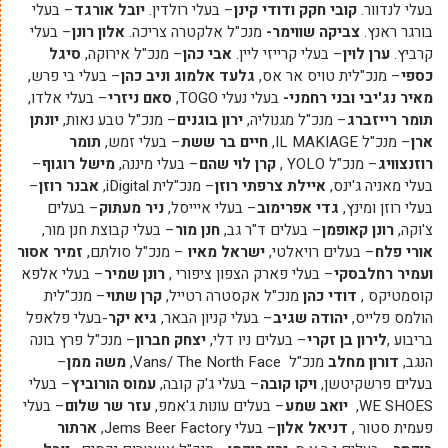
בעלי לנדוור.
קובי חקק ודודי קינן
– בעלי רולדין.
יובל אורגד
– בעלי
בורגר ראנץ.
צביקה שווימר-
מנכ"ל אלקטרה צריכה.
אלון רונן
– בעלי
קרביץ.
ערן לוין
– בעלי קרייזי ליין.
אבי כהן
– מנכ"ל אירוקה,
סיגל
כספי
– מנכ"לית טויס אר אס,
גלעד אלמוג וניב כהן
– בעלי בי פרש,
מאיר נג'יבי ובני רחמני-
בעלי נעלי TOGO,
סאם ניזרי
– בעלי אלדו,
תומר רייזברג
– מנכ"ל מגנוליה,
ירון בוגנים
– מנכ"ל טבע נאות,
יונתן
ארן
– מנכ"ל IL MAKIAGE,
חיים בר ששת
– בעלי זמש,
תומר
רוזנצוויג
– מנכ"ל YOLO ,
קרן לוי שהם
– בעלי מיננה,
מישל רוגוף
–
בעלי מאניה ג'ינס,
איילת צרפתי רוזן
– מנכ"לית iDigital,
אבנר רוזן
–
בעלי רוזן ומינץ,
גדי אפרימוב
– בעלי איייסל,
ניר מעתוק
– בעלים
צ'וקה,
רונן קאופמן
– בעלים ד"ר גב,
חנן מור
– בעלי קבוצת חנן מור,
אורי פלח
– בעלים רויאלטי,
ישראל מאיו
– מנכ"ל סולתם,
זמיר אסור
ועמיר רחלבסקי
– בעלי פארק הצפון ציפורי ,
רונן שמיר
– בעלי אלפא
קוסמטיקס ,
דודי כהן
מנכ"ל אקסטרה רטייל,
קרן שתוי
– מנכ"לית
הולמס פלייס,
יהודה שגיב
– בעלי קניון הבאר,
גיא יקר
-בעלי פלאפל
בריבוע ,
לירון בן זקרי
– בעלים ניו דלי,
יצחק חברון
– מנכ"ל פרץ בונה
הנגב,
דורון מחלב
מנכ"ל Vans/ The North Face,
משה ממן
–
בעלים פרשקיטשן,
ויקו קובה
– בעלי ג'ק קובה,
עמוס הורוביץ
– בעלי
WE SHOES,
יואב שמע
– בעלים עונות ג'אמפ,
עזר שר שלום
– בעלי
פעמית סטור ,
דניאל אלון
– בעלי Jems Beer Factory,
ארתור