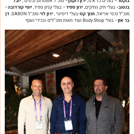
בוקסר
– בעלים ג.ר.א.ס,
ירון רוקמן
– מנכ"ל אשטרום נכסים ,
יובל
בנטוב-
בעלי תיק התיקים,
ירון ספיר
– בעלי קניון ספיר,
יוסי קורדובה
–
מנכ"ל נכסי אריאל,
חנוך קס-
בעלי דיסיטי ,
ירון לוי
-מנכ"ל SABON,
דן
בר און
– בעלי Body Shop ועוד מאות מנכ"לים ובכירי הענף .