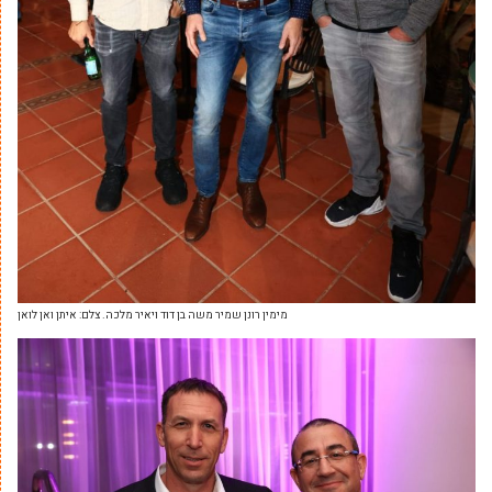
מימין רונן שמיר משה בן דוד ויאיר מלכה. צלם: איתן ואן לואן