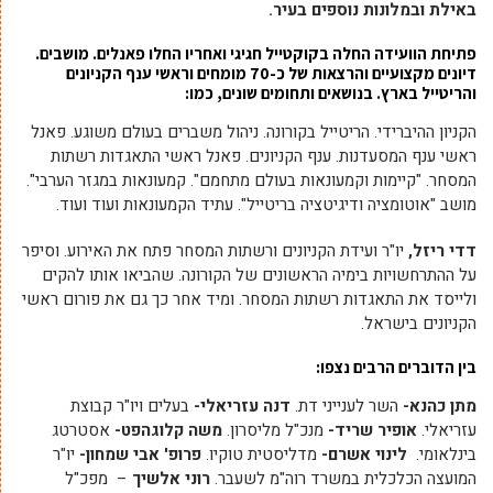
באילת ובמלונות נוספים בעיר.
פתיחת הוועידה החלה בקוקטייל חגיגי ואחריו החלו פאנלים. מושבים.
דיונים מקצועיים והרצאות של כ-70 מומחים וראשי ענף הקניונים
והריטייל בארץ. בנושאים ותחומים שונים, כמו:
הקניון ההיברידי. הריטייל בקורונה. ניהול משברים בעולם משוגע. פאנל
ראשי ענף המסעדנות. ענף הקניונים. פאנל ראשי התאגדות רשתות
המסחר. "קיימות וקמעונאות בעולם מתחמם". קמעונאות במגזר הערבי".
מושב "אוטומציה ודיגיטציה בריטייל". עתיד הקמעונאות ועוד ועוד.
דדי ריזל,
יו"ר ועידת הקניונים ורשתות המסחר פתח את האירוע. וסיפר
על ההתרחשויות בימיה הראשונים של הקורונה. שהביאו אותו להקים
ולייסד את התאגדות רשתות המסחר. ומיד אחר כך גם את פורום ראשי
הקניונים בישראל.
בין הדוברים הרבים נצפו:
מתן כהנא-
השר לענייני דת.
דנה עזריאלי-
בעלים ויו"ר קבוצת
עזריאלי.
אופיר שריד-
מנכ"ל מליסרון.
משה קלוגהפט-
אסטרטג
בינלאומי.
לינוי אשרם-
מדליסטית טוקיו.
פרופ' אבי שמחון-
יו"ר
המועצה הכלכלית במשרד רוה"מ לשעבר.
רוני אלשיך
– מפכ"ל