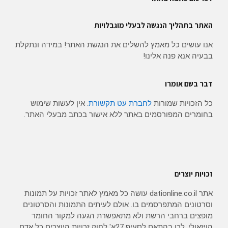
האתר בתהליך הנגשה לבעלי מוגבלויות
אנו עושים כל מאמץ להשלים את הנגשת האתר! במידה ונתקלת
בבעיה אנא פנה אלינו!
דבר בשם אומרו
כל הזכויות שמורות
לחברת עט תקשורת
. אין לעשות שימוש
בחומרים המפורסמים באתר ללא אישור בכתב מבעלי האתר.
זכויות יוצרים
אתר dationline.co.il עושה כל מאמץ לאתר זכויות על תמונות
וסרטונים המתפרסמים בו. אולם לעיתים התמונות והסרטונים
מופצים ברחבי הרשת ולא מתאפשרת הגעה למקור החומר
הויזאולי, לכן בהתאם לסעיף 27א' לחוק זכויות היוצרים כל אדם