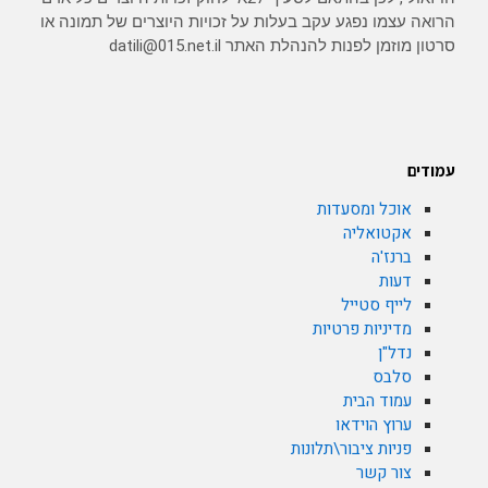
הרואה עצמו נפגע עקב בעלות על זכויות היוצרים של תמונה או
סרטון מוזמן לפנות להנהלת האתר datili@015.net.il
עמודים
אוכל ומסעדות
אקטואליה
ברנז'ה
דעות
לייף סטייל
מדיניות פרטיות
נדל"ן
סלבס
עמוד הבית
ערוץ הוידאו
פניות ציבור\תלונות
צור קשר