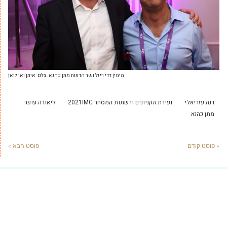
מימין דדי ריזל ושר הדתות מתן כהנא. צלם: איתן ואן לואן
דנה עזריאלי
ועידת הקניונים ורשתות המסחר 2021IMC
ליאורה עופר
מתן כהנא
« פוסט קודם
פוסט הבא »