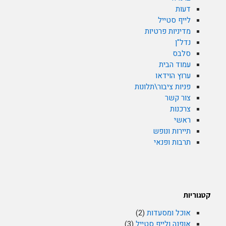
דעות
לייף סטייל
מדיניות פרטיות
נדל"ן
סלבס
עמוד הבית
ערוץ הוידאו
פניות ציבור\תלונות
צור קשר
צרכנות
ראשי
תיירות ונופש
תרבות ופנאי
קטגוריות
אוכל ומסעדות
(2)
אופנה ולייף סטייל
(3)