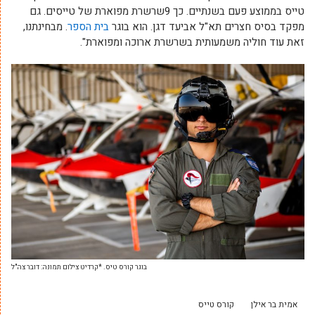
טייס בממוצע פעם בשנתיים. כך 9שרשרת מפוארת של טייסים. גם
מפקד בסיס חצרים תא"ל אביעד דגן. הוא בוגר
בית הספר
. מבחינתנו,
זאת עוד חוליה משמעותית בשרשרת ארוכה ומפוארת".
בוגר קורס טיס. *קרדיט צילום תמונה: דובר צה"ל
אמית בר אילן
קורס טייס