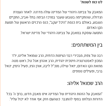
לנו כוח לשנות"
המאבק על צביונה היהודי של המדינה עולה מדרגה. לאחר העצרת
הגדולה, שהתקיימה בשבוע שעבר במרכז הבימה בתל-אביב, התקיים
השבוע, באולם בית כנסת "היכל יעקב", כנס הרכזים הראשון של תנועת
הקו האדום.
התנועה עוסקת במאבק על צביונה היהודי של מדינת ישראל.
בין המשתתפים:
רבה של צפת, מבכירי רבני הציונות הדתית, הרב שמואל אליהו; יו"ר
המכון לאסטרטגיה חינוכית יהודית, הרב אהרון אגל טל; ראש מטה
מחאת הקו האדום, יואל שילה; מנכ"ל ליבה, אורן הניג; פעיל הימין, יגאל
ברבי, ופעילים נוספים.
הרב שמואל אליהו:
"המאבק על הזהות היהודית של המדינה אינו מאבק חדש, ברוך ה' בכל
הדורות הצלחנו בסוף להתגבר. כשהעם חזק אף אחד לא יכול עליו".