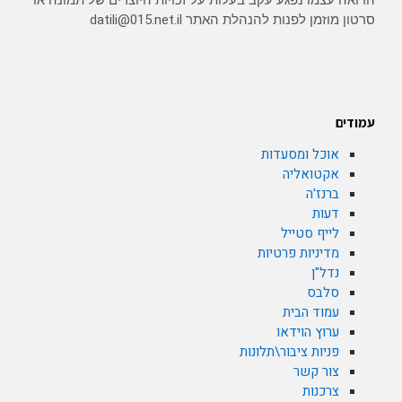
סרטון מוזמן לפנות להנהלת האתר datili@015.net.il
עמודים
אוכל ומסעדות
אקטואליה
ברנז'ה
דעות
לייף סטייל
מדיניות פרטיות
נדל"ן
סלבס
עמוד הבית
ערוץ הוידאו
פניות ציבור\תלונות
צור קשר
צרכנות