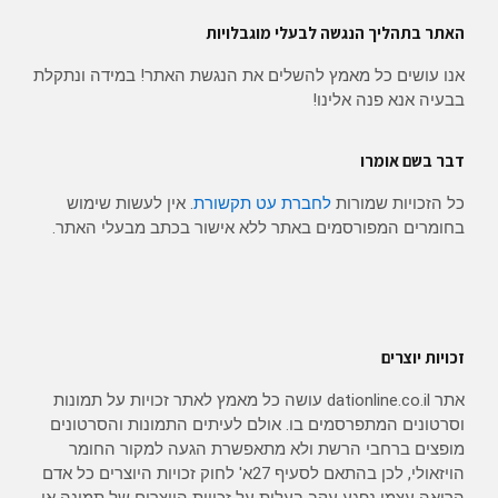
האתר בתהליך הנגשה לבעלי מוגבלויות
אנו עושים כל מאמץ להשלים את הנגשת האתר! במידה ונתקלת
בבעיה אנא פנה אלינו!
דבר בשם אומרו
כל הזכויות שמורות
לחברת עט תקשורת
. אין לעשות שימוש
בחומרים המפורסמים באתר ללא אישור בכתב מבעלי האתר.
זכויות יוצרים
אתר dationline.co.il עושה כל מאמץ לאתר זכויות על תמונות
וסרטונים המתפרסמים בו. אולם לעיתים התמונות והסרטונים
מופצים ברחבי הרשת ולא מתאפשרת הגעה למקור החומר
הויזאולי, לכן בהתאם לסעיף 27א' לחוק זכויות היוצרים כל אדם
הרואה עצמו נפגע עקב בעלות על זכויות היוצרים של תמונה או