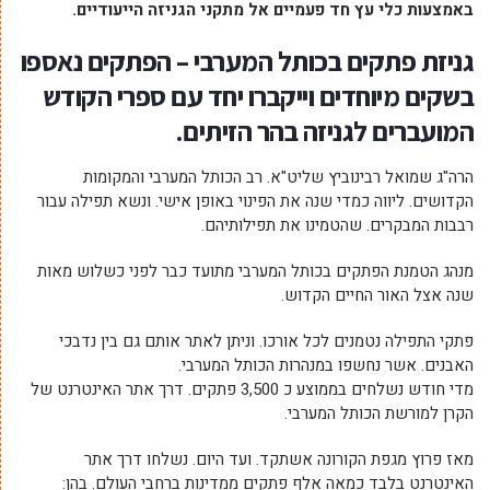
באמצעות כלי עץ חד פעמיים אל מתקני הגניזה הייעודיים.
גניזת פתקים בכותל המערבי – הפתקים נאספו
בשקים מיוחדים וייקברו יחד עם ספרי הקודש
המועברים לגניזה בהר הזיתים.
הרה"ג שמואל רבינוביץ שליט"א. רב הכותל המערבי והמקומות
הקדושים. ליווה כמדי שנה את הפינוי באופן אישי. ונשא תפילה עבור
רבבות המבקרים. שהטמינו את תפילותיהם.
מנהג הטמנת הפתקים בכותל המערבי מתועד כבר לפני כשלוש מאות
שנה אצל האור החיים הקדוש.
פתקי התפילה נטמנים לכל אורכו. וניתן לאתר אותם גם בין נדבכי
האבנים. אשר נחשפו במנהרות הכותל המערבי.
מדי חודש נשלחים בממוצע כ 3,500 פתקים. דרך אתר האינטרנט של
הקרן למורשת הכותל המערבי.
מאז פרוץ מגפת הקורונה אשתקד. ועד היום. נשלחו דרך אתר
האינטרנט בלבד כמאה אלף פתקים ממדינות ברחבי העולם. בהן: