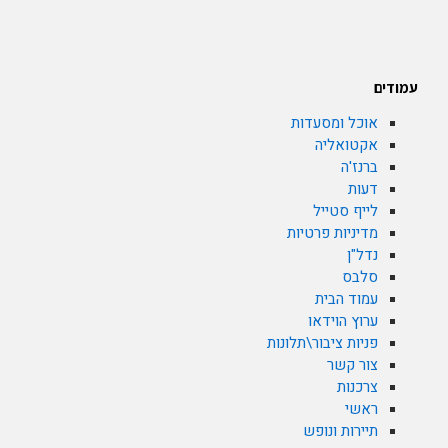
עמודים
אוכל ומסעדות
אקטואליה
ברנז'ה
דעות
לייף סטייל
מדיניות פרטיות
נדל"ן
סלבס
עמוד הבית
ערוץ הוידאו
פניות ציבור\תלונות
צור קשר
צרכנות
ראשי
תיירות ונופש