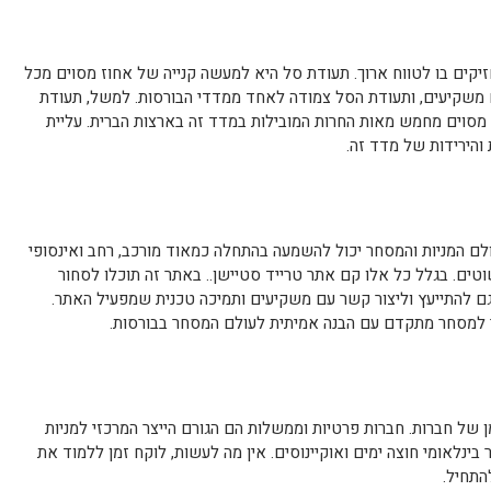
קים בו לטווח ארוך. תעודת סל היא למעשה קנייה של אחוז מסוים מכל
 משקיעים, ותעודת הסל צמודה לאחד ממדדי הבורסות. למשל, תעודת
S תקנה לכם אחוז מסוים מחמש מאות החרות המובילות במדד זה בארצות הברית. עליית
והירידות של מדד זה.
ולם המניות והמסחר יכול להשמעה בהתחלה כמאוד מורכב, רחב ואינסופי
טים. בגלל כל אלו קם אתר טרייד סטיישן.. באתר זה תוכלו לסחור
ם להתייעץ וליצור קשר עם משקיעים ותמיכה טכנית שמפעיל האתר.
צר למסחר מתקדם עם הבנה אמיתית לעולם המסחר בבורסות.
ן של חברות. חברות פרטיות וממשלות הם הגורם הייצר המרכזי למניות
ינלאומי חוצה ימים ואוקיינוסים. אין מה לעשות, לוקח זמן ללמוד את
התחיל.