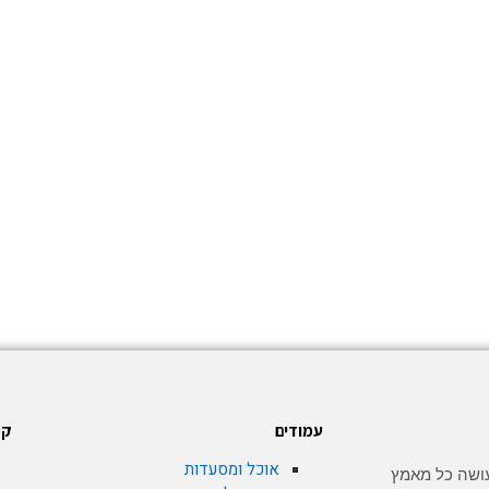
עמודים
קט
אוכל ומסעדות
 dationline.co.il עושה כל מאמץ