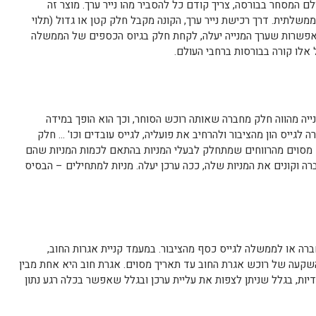
לם המסחר בבורסה, צריך קודם כל להסביר מהו נייר ערך. מוצר זה
שלתית. דרך רכישת נייר ערך, הקונה מקבל חלק קטן או גדול (תלוי
אפשרות שערך המנייה יעלה, לקחת חלק בגיוס הכספים של הממשלה
אלו קורה בבורסות ברחבי העולם.
 מנייה מהווה חלק מחברה שאותה רוכש הסוחר, וכך הוא הופך במידה
 לגייס הון מהציבור ולהרחיב את פועליה, לגייס עובדים וכו' … חלק
מסוים מהרווחים שמתחלק לבעלי המניות בהתאם לכמות המניות שהם
ה וקונים את המניות שלה, ככה ערכן יעלה. מניות למתחילים – הבסיס
ה או לממשלה לגייס כסף מהציבור. במעמד קניית אגרות החוב,
קעה של רוכש אגרת החוב עד תאריך מסוים. אגרת חוב היא אחת מבין
יות, בגלל שניתן לצפות את עליית ערכן ובגלל שאפשר בכלה רגע נתון