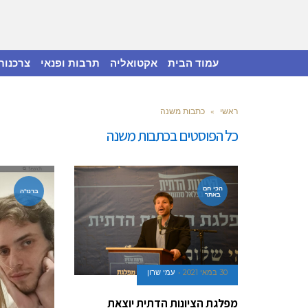
עמוד הבית
אקטואליה
תרבות ופנאי
צרכנות
ראשי
»
כתבות משנה
כל הפוסטים ב
כתבות משנה
הכי חם
ברנז'ה
באתר
30 במאי 2021
עמי שרון
מפלגת הציונות הדתית יוצאת