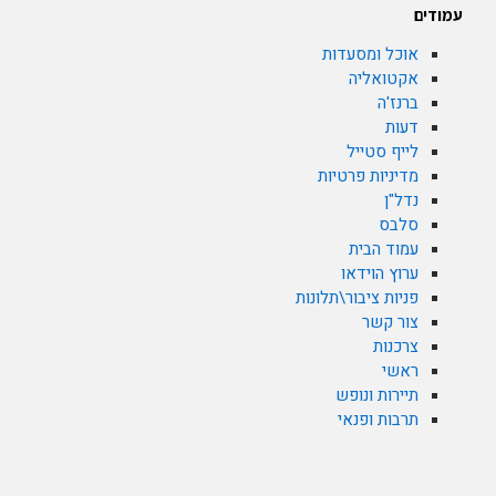
עמודים
אוכל ומסעדות
אקטואליה
ברנז'ה
דעות
לייף סטייל
מדיניות פרטיות
נדל"ן
סלבס
עמוד הבית
ערוץ הוידאו
פניות ציבור\תלונות
צור קשר
צרכנות
ראשי
תיירות ונופש
תרבות ופנאי