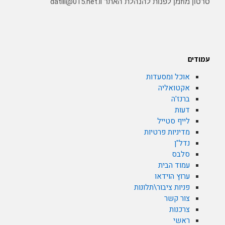
סרטון מוזמן לפנות להנהלת האתר datili@015.net.il
עמודים
אוכל ומסעדות
אקטואליה
ברנז'ה
דעות
לייף סטייל
מדיניות פרטיות
נדל"ן
סלבס
עמוד הבית
ערוץ הוידאו
פניות ציבור\תלונות
צור קשר
צרכנות
ראשי