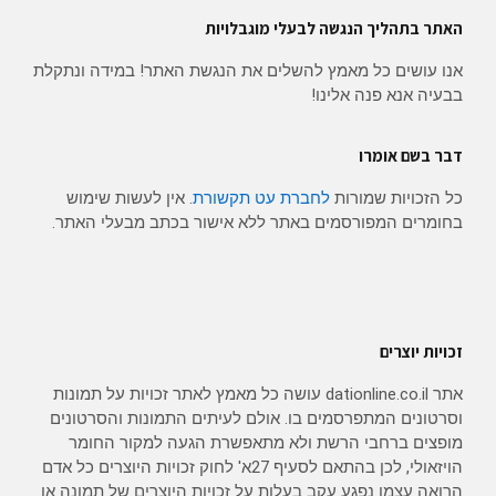
האתר בתהליך הנגשה לבעלי מוגבלויות
אנו עושים כל מאמץ להשלים את הנגשת האתר! במידה ונתקלת
בבעיה אנא פנה אלינו!
דבר בשם אומרו
כל הזכויות שמורות
לחברת עט תקשורת
. אין לעשות שימוש
בחומרים המפורסמים באתר ללא אישור בכתב מבעלי האתר.
זכויות יוצרים
אתר dationline.co.il עושה כל מאמץ לאתר זכויות על תמונות
וסרטונים המתפרסמים בו. אולם לעיתים התמונות והסרטונים
מופצים ברחבי הרשת ולא מתאפשרת הגעה למקור החומר
הויזאולי, לכן בהתאם לסעיף 27א' לחוק זכויות היוצרים כל אדם
הרואה עצמו נפגע עקב בעלות על זכויות היוצרים של תמונה או