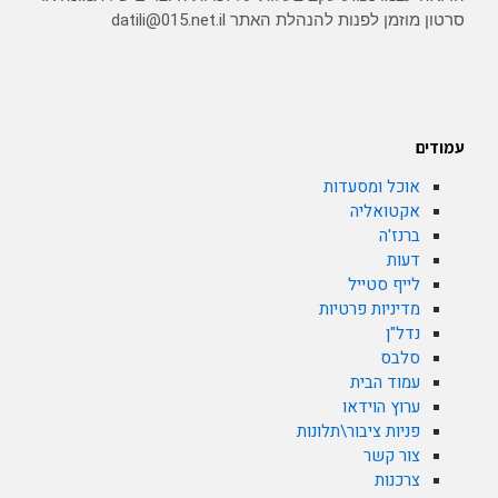
סרטון מוזמן לפנות להנהלת האתר datili@015.net.il
עמודים
אוכל ומסעדות
אקטואליה
ברנז'ה
דעות
לייף סטייל
מדיניות פרטיות
נדל"ן
סלבס
עמוד הבית
ערוץ הוידאו
פניות ציבור\תלונות
צור קשר
צרכנות