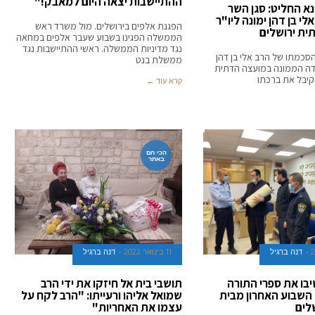
ההתיישבות יצאה היום למאבק!"
א החליט: סגן השר
י בן דהן ימונה ליו"ר
הפגנת אלפים בירושלים. מול משרד ראש
ית ירושלים
הממשלה הפגינו בשבוע שעבר אלפים במחאה
נגד מדיניות הממשלה. ראשי ההתיישבות נגד
סכמתו של הרב אלי בן דהן
ממשלת בנט
עדה הממונה במועצה הדתית
 קיבל את ברכתו
קרא עוד ←
הכי חם
באתר
דנה ברגיל
11 בינואר 2022
דנה ברגיל
בו את ספרי התורה
תושבי בית אל חיזקו את ידי הרב
 השבוע האחרון מבית
שמואל אליהו ורעייתו: "הרב לקח על
לים
עצמו את האחריות"