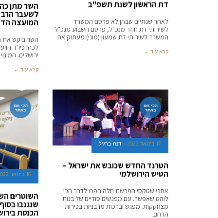
דת הראשון לשנת תשפ"ב
השר מתן כהנ
לשעבר הרב אל
לאחר שנתיים שבהן לא פרסם המשרד
המועצה הדת
לשירותי דת חוזר מנכ"ל, פרסם השבוע מנכ"ל
המשרד לשירותי דת שמעון (מוני) מעתוק את
השר ביקש את ה
לכהן כיו״ר הוו
קרא עוד ←
ירושלים. המינוי
קרא עוד ←
הכי חם
הכי חם
באתר
באתר
17 בינואר 2022
דנה ברגיל
הטרנד החדש שכובש את ישראל –
הטיש הירושלמי
16 בינואר 2022
אחרי שטקסי הפרשת חלה הפכו לדבר הכי
השוטרים השי
לוהט שאפשר. עם מפגשים סודיים של בנות
שנגנבו בסוף
מצחקקות. מפגש וברכות מרבניות בכירות.
הכנסת בירוש
הרחוב