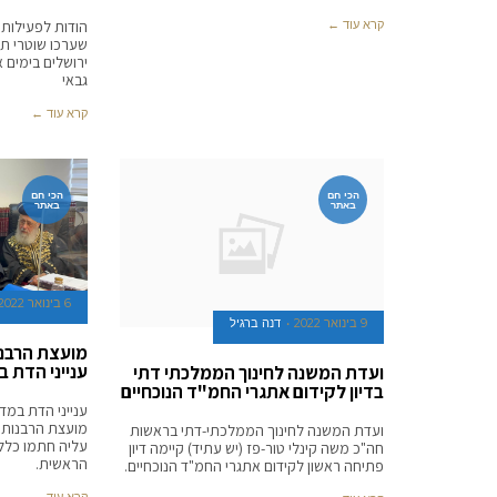
הודות לפעילות 
קרא עוד ←
שערכו שוטרי ת
ירושלים בימים א
גבאי
קרא עוד ←
הכי חם
הכי חם
באתר
באתר
6 בינואר 2022
9 בינואר 2022
דנה ברגיל
מועצת הרבנו
ענייני הדת 
ועדת המשנה לחינוך הממלכתי דתי
בדיון לקידום אתגרי החמ"ד הנוכחיים
ענייני הדת במד
מועצת הרבנות 
ועדת המשנה לחינוך הממלכתי-דתי בראשות
עליה חתמו כלל
חה"כ משה קינלי טור-פז (יש עתיד) קיימה דיון
הראשית.
פתיחה ראשון לקידום אתגרי החמ"ד הנוכחיים.
קרא עוד ←