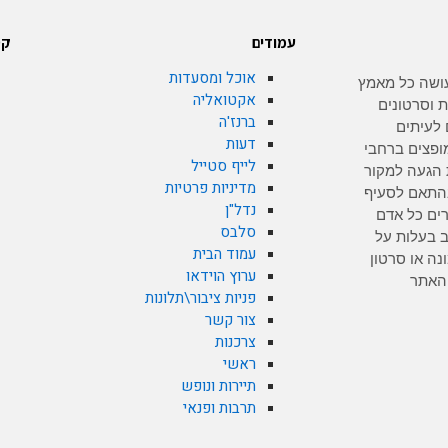
עמודים
קט
אוכל ומסעדות
 dationline.co.il עושה כל מאמץ
אקטואליה
ת וסרטונים
ברנז'ה
 לעיתים
דעות
ופצים ברחבי
לייף סטייל
הגעה למקור
מדיניות פרטיות
 בהתאם לסעיף
נדל"ן
צרים כל אדם
סלבס
 בעלות על
עמוד הבית
נה או סרטון
ערוץ הוידאו
 האתר
פניות ציבור\תלונות
צור קשר
צרכנות
ראשי
תיירות ונופש
תרבות ופנאי