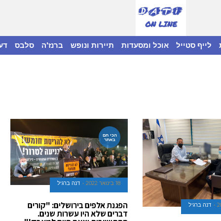
לייף סטייל
אוכל ומסעדות
תיירות ונופש
ברנז'ה
סלבס
דע
הכי חם
באתר
18 בינואר 2022
דנה ברגיל
הפגנת אלפים בירושלים: "קורים
דנה ברגיל
דברים שלא היו עשרות שנים.