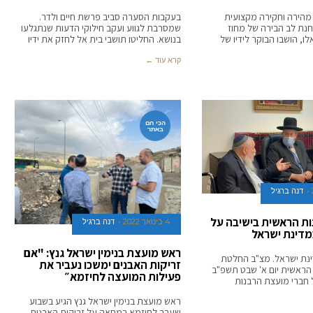
מהירה וחקירה מקצועית
בעקבות הסערה סביב פרשת חיים ולדר.
חנת לב הבירה של מחוז
שמסרבת לגווע ועקב חילוקי הדעות שנתגלעו
לו, הושבו הבוקר לידיו של
בנושא. החליטו תושבי בית אל לחזק את ידיו
קרא עוד ←
הכי חם
באתר
דנה ברגיל
ת הראשית בישיבה על
4 בינואר 2022
דנה ברגיל
במדינת ישראל
ראש מועצת בנימין ישראל גנץ: "אם
ינת ישראל. מצ"ב החלטת
זריקות האבנים ימשכו נעביר את
הראשית יום א' שבט תשפ"ב
פעילות המועצה לחיזמא״
 חברי מועצת הרבנות
ראש מועצת בנימין ישראל גנץ הגיע בשבוע
שעבר לחיזמא במחאה על זריקות האבנים