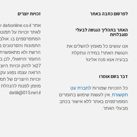
לפרסום כתבה באתר
זכויות יוצרים
אתר
האתר בתהליך הנגשה לבעלי
לאתר זכויות על תמונו
מוגבלויות
המתפרסמים בו. אולם
התמונות והסרטונים מ
אנו עושים כל מאמץ להשלים את
הרשת ולא מתאפשרת 
הנגשת האתר! במידה ונתקלת
החומר הויזאולי, לכן
בבעיה אנא פנה אלינו!
27א' לחוק זכויות היו
הרואה עצמו נפגע עקב
דבר בשם אומרו
זכויות היוצרים של תמו
מוזמן לפנות להנהלת
כל הזכויות שמורות
לחברת עט
datili@015.net.il
תקשורת
. אין לעשות שימוש בחומרים
המפורסמים באתר ללא אישור בכתב
מבעלי האתר.