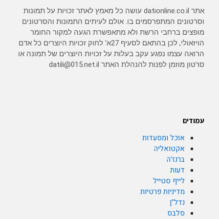
אתר dationline.co.il עושה כל מאמץ לאתר זכויות על תמונות
וסרטונים המתפרסמים בו. אולם לעיתים התמונות והסרטונים
מופצים ברחבי הרשת ולא מתאפשרת הגעה למקור החומר
הויזאולי, לכן בהתאם לסעיף 27א' לחוק זכויות היוצרים כל אדם
הרואה עצמו נפגע עקב בעלות על זכויות היוצרים של תמונה או
סרטון מוזמן לפנות להנהלת האתר datili@015.net.il
עמודים
אוכל ומסעדות
אקטואליה
ברנז'ה
דעות
לייף סטייל
מדיניות פרטיות
נדל"ן
סלבס