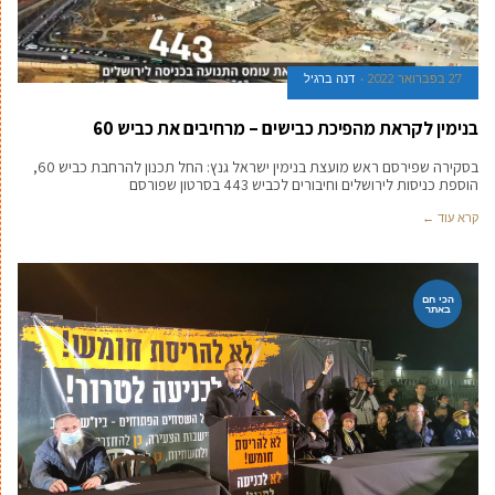
27 בפברואר 2022
דנה ברגיל
בנימין לקראת מהפיכת כבישים – מרחיבים את כביש 60
בסקירה שפירסם ראש מועצת בנימין ישראל גנץ: החל תכנון להרחבת כביש 60,
הוספת כניסות לירושלים וחיבורים לכביש 443 בסרטון שפורסם
קרא עוד ←
הכי חם
באתר