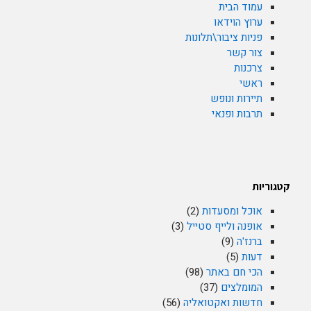
עמוד הבית
ערוץ הוידאו
פניות ציבור\תלונות
צור קשר
צרכנות
ראשי
תיירות ונופש
תרבות ופנאי
קטגוריות
אוכל ומסעדות
(2)
אופנה ולייף סטייל
(3)
ברנז'ה
(9)
דעות
(5)
הכי חם באתר
(98)
המומלצים
(37)
חדשות ואקטואליה
(56)